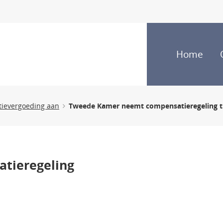
Home
tievergoeding aan
Tweede Kamer neemt compensatieregeling tr
tieregeling