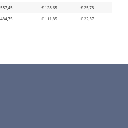
 557,45
€ 128,65
€ 25,73
 484,75
€ 111,85
€ 22,37