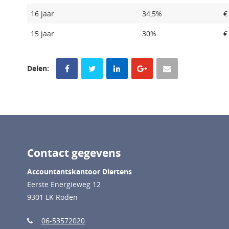
16 jaar
34,5%
€
15 jaar
30%
€
Delen:
Contact gegevens
Accountantskantoor Diertens
Eerste Energieweg 12
9301 LK Roden
06-53572020