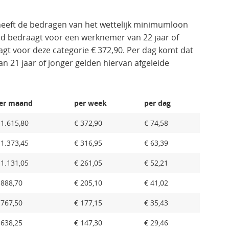
heeft de bedragen van het wettelijk minimumloon
nd bedraagt voor een werknemer van 22 jaar of
t voor deze categorie € 372,90. Per dag komt dat
 21 jaar of jonger gelden hiervan afgeleide
er maand
per week
per dag
 1.615,80
€ 372,90
€ 74,58
 1.373,45
€ 316,95
€ 63,39
 1.131,05
€ 261,05
€ 52,21
 888,70
€ 205,10
€ 41,02
 767,50
€ 177,15
€ 35,43
 638,25
€ 147,30
€ 29,46