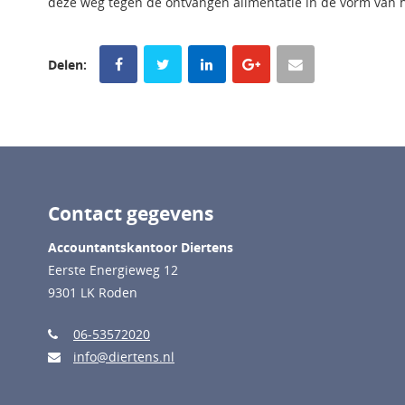
deze weg tegen de ontvangen alimentatie in de vorm van h
Delen:
Contact gegevens
Accountantskantoor Diertens
Eerste Energieweg 12
9301 LK Roden
06-53572020
info@diertens.nl